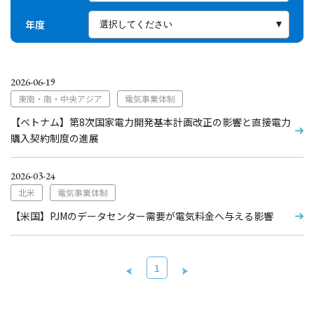
年度
2026-06-19
東南・南・中央アジア
電気事業体制
【ベトナム】第8次国家電力開発基本計画改正の影響と直接電力
購入契約制度の進展
2026-03-24
北米
電気事業体制
【米国】PJMのデータセンター需要が電気料金へ与える影響
1