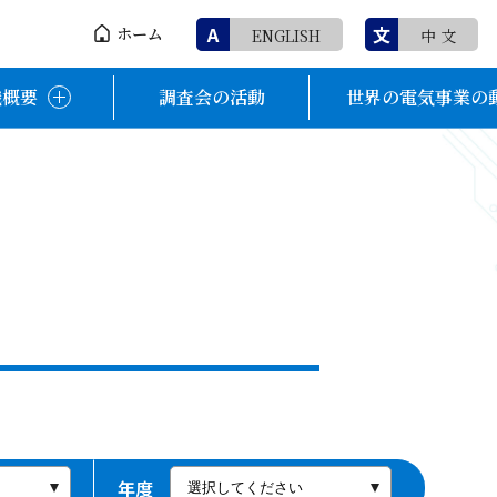
A
文
ホーム
ENGLISH
中 文
織概要
調査会の活動
世界の電気事業の
年度