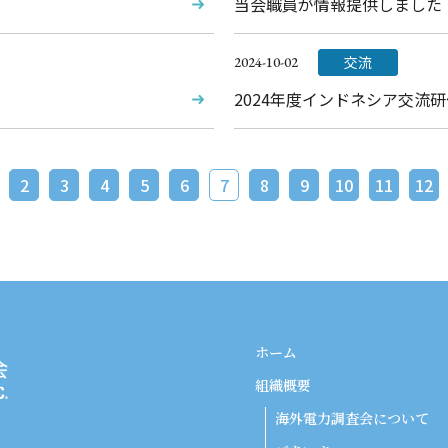
当会職員が情報提供しました
交流
2024-10-02
）
2024年度インドネシア交流
2
3
4
5
6
7
8
9
10
11
12
ホーム
組織概要
海外電力調査会について