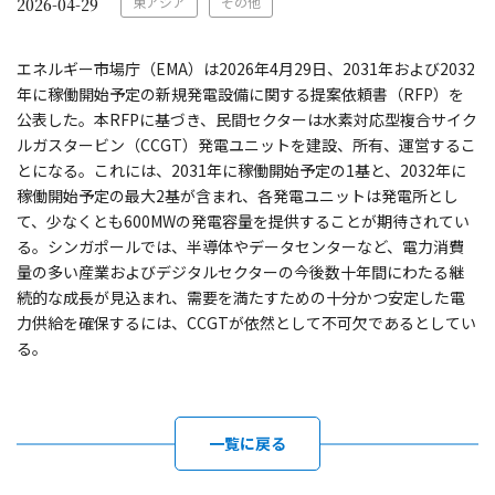
東アジア
その他
2026-04-29
エネルギー市場庁（EMA）は2026年4月29日、2031年および2032
年に稼働開始予定の新規発電設備に関する提案依頼書（RFP）を
公表した。本RFPに基づき、民間セクターは水素対応型複合サイク
ルガスタービン（CCGT）発電ユニットを建設、所有、運営するこ
とになる。これには、2031年に稼働開始予定の1基と、2032年に
稼働開始予定の最大2基が含まれ、各発電ユニットは発電所とし
て、少なくとも600MWの発電容量を提供することが期待されてい
る。シンガポールでは、半導体やデータセンターなど、電力消費
量の多い産業およびデジタルセクターの今後数十年間にわたる継
続的な成長が見込まれ、需要を満たすための十分かつ安定した電
力供給を確保するには、CCGTが依然として不可欠であるとしてい
る。
一覧に戻る