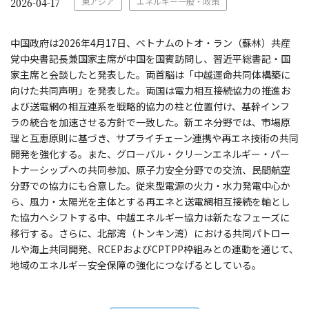
東アジア
エネルギー一般・政策
2026-04-17
中国政府は2026年4月17日、ベトナムのトオ・ラン（蘇林）共産
党中央書記長兼国家主席が中国を国賓訪問し、習近平総書記・国
家主席と会談したと発表した。両首脳は「中越運命共同体構築に
向けた共同声明」を発表した。両国は電力相互接続協力の推進お
よび送電網の相互連系を戦略的協力の柱と位置付け、基幹インフ
ラの統合を加速させる方針で一致した。新エネ分野では、市場原
理と互恵原則に基づき、サプライチェーン連携や再エネ技術の共同
開発を強化する。また、グローバル・クリーンエネルギー・パー
トナーシップへの共同参加、原子力安全分野での交流、民間航空
分野での協力にも合意した。従来型電源の火力・水力発電中心か
ら、風力・太陽光を主体とする再エネと送電網相互接続を軸とし
た協力へシフトする中、中越エネルギー協力は新たなフェーズに
移行する。さらに、北部湾（トンキン湾）における共同パトロー
ルや海上共同開発、RCEPおよびCPTPP枠組みとの連動を通じて、
地域のエネルギー安全保障の強化につなげるとしている。