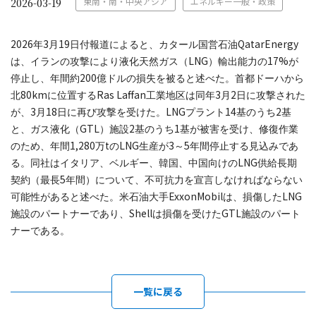
東南・南・中央アジア
エネルギー一般・政策
2026-03-19
2026
3
19
QatarEnergy
年
月
日付報道によると、カタール国営石油
LNG
17%
は、イランの攻撃により液化天然ガス（
）輸出能力の
が
200
停止し、年間約
億ドルの損失を被ると述べた。首都ドーハから
80km
Ras Laffan
3
2
北
に位置する
工業地区は同年
月
日に攻撃された
3
18
LNG
14
2
が、
月
日に再び攻撃を受けた。
プラント
基のうち
基
GTL
2
1
と、ガス液化（
）施設
基のうち
基が被害を受け、修復作業
1,280
t
LNG
3
5
のため、年間
万
の
生産が
～
年間停止する見込みであ
LNG
る。同社はイタリア、ベルギー、韓国、中国向けの
供給長期
5
契約（最長
年間）について、不可抗力を宣言しなければならない
ExxonMobil
LNG
可能性があると述べた。米石油大手
は、損傷した
Shell
GTL
施設のパートナーであり、
は損傷を受けた
施設のパート
ナーである。
一覧に戻る