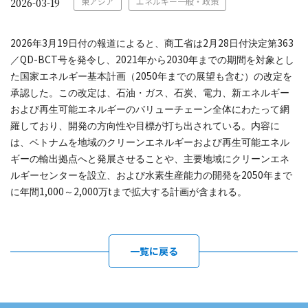
東アジア
エネルギー一般・政策
2026-03-19
2026
3
19
2
28
363
年
月
日付の報道によると、商工省は
月
日付決定第
QD-BCT
2021
2030
／
号を発令し、
年から
年までの期間を対象とし
2050
た国家エネルギー基本計画（
年までの展望も含む）の改定を
承認した。この改定は、石油・ガス、石炭、電力、新エネルギー
および再生可能エネルギーのバリューチェーン全体にわたって網
羅しており、開発の方向性や目標が打ち出されている。内容に
は、ベトナムを地域のクリーンエネルギーおよび再生可能エネル
ギーの輸出拠点へと発展させることや、主要地域にクリーンエネ
2050
ルギーセンターを設立、および水素生産能力の開発を
年まで
1,000
2,000
t
に年間
～
万
まで拡大する計画が含まれる。
一覧に戻る