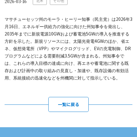
北米
その他
2026-03-16
2026
3
マサチューセッツ州のモーラ・ヒーリー知事（民主党）は
年
16
月
日、エネルギー供給力の強化に向けた州知事令を発出し、
2035
10GW
5GW
年までに新規電源
および蓄電池
の導入を推進する
4GW
方針を示した。新規リソースには、太陽光発電
のほか、省エ
VPP
EV
DR
ネ、仮想発電所（
）やマイクログリッド、
の充電制御、
3.5GW
プログラムなどによる需要削減
が含まれる。州知事令で
は、これらの導入目標の達成に向け、再エネや蓄電池に関する既
存および計画中の取り組みの見直し・加速や、既存設備の有効活
用、系統接続の迅速化などを州機関に対して指示している。
一覧に戻る