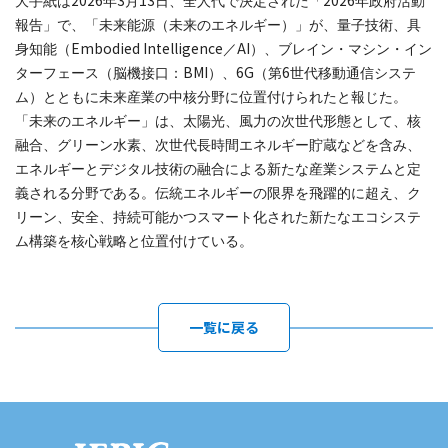
2026
3
13
2026
大手紙は
年
月
日、全人代で決定された「
年政府活動
報告」で、「未来能源（未来のエネルギー）」が、量子技術、具
Embodied Intelligence
AI
身知能（
／
）、ブレイン・マシン・イン
BMI
6G
6
ターフェース（脳機接口：
）、
（第
世代移動通信システ
ム）とともに未来産業の中核分野に位置付けられたと報じた。
「未来のエネルギー」は、太陽光、風力の次世代形態として、核
融合、グリーン水素、次世代長時間エネルギー貯蔵などを含み、
エネルギーとデジタル技術の融合による新たな産業システムと定
義される分野である。伝統エネルギーの限界を飛躍的に超え、ク
リーン、安全、持続可能かつスマート化された新たなエコシステ
ム構築を核心戦略と位置付けている。
一覧に戻る