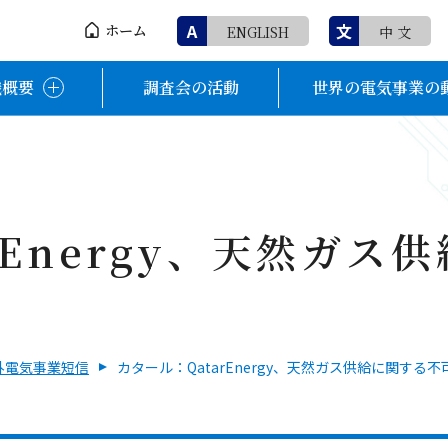
A
文
ホーム
ENGLISH
中 文
織概要
調査会の活動
世界の電気事業の
rEnergy、天然ガス
外電気事業短信
カタール：QatarEnergy、天然ガス供給に関する