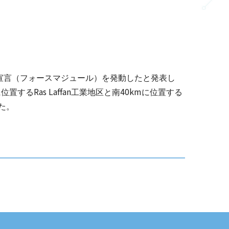
宣言（フォースマジュール）を発動したと発表し
Ras Laffan
40km
に位置する
工業地区と南
に位置する
た。