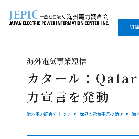
組
海外電気事業短信
カタール：Qata
力宣言を発動
海外電力調査会 トップ
世界の電気事業の動き
海