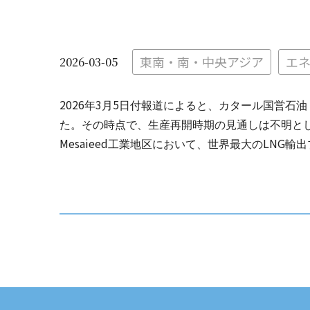
東南・南・中央アジア
エ
2026-03-05
2026
3
5
年
月
日付報道によると、カタール国営石油
た。その時点で、生産再開時期の見通しは不明と
Mesaieed
LNG
工業地区において、世界最大の
輸出