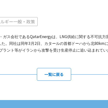
ネルギー一般・政策
QatarEnergy
LNG
・ガス会社である
は、
供給に関する不可抗力
3
2
80km
した。同社は同年
月
日、カタールの首都ドーハから北
プラント等がイランから攻撃を受け生産停止に追い込まれてい
一覧に戻る