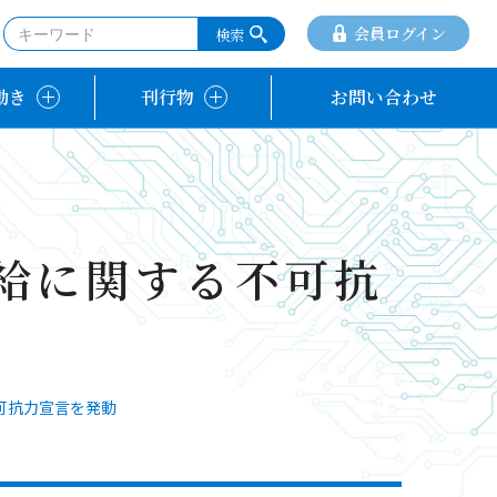
会員ログイン
動き
刊行物
お問い合わせ
供給に関する不可抗
不可抗力宣言を発動