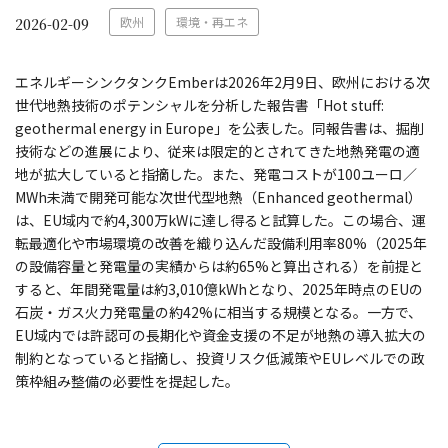
欧州
環境・再エネ
2026-02-09
エネルギーシンクタンクEmberは2026年2月9日、欧州における次
世代地熱技術のポテンシャルを分析した報告書「Hot stuff:
geothermal energy in Europe」を公表した。同報告書は、掘削
技術などの進展により、従来は限定的とされてきた地熱発電の適
地が拡大していると指摘した。また、発電コストが100ユーロ／
MWh未満で開発可能な次世代型地熱（Enhanced geothermal）
は、EU域内で約4,300万kWに達し得ると試算した。この場合、運
転最適化や市場環境の改善を織り込んだ設備利用率80%（2025年
の設備容量と発電量の実績からは約65%と算出される）を前提と
すると、年間発電量は約3,010億kWhとなり、2025年時点のEUの
石炭・ガス火力発電量の約42%に相当する規模となる。一方で、
EU域内では許認可の長期化や資金支援の不足が地熱の導入拡大の
制約となっていると指摘し、投資リスク低減策やEUレベルでの政
策枠組み整備の必要性を提起した。