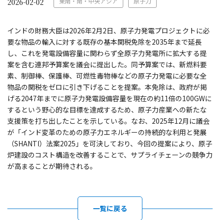
東南・南・中央アジア
原子力
2026-02-02
インドの財務大臣は2026年2月2日、原子力発電プロジェクトに必
要な物品の輸入に対する既存の基本関税免除を2035年まで延長
し、これを発電設備容量に関わらず全原子力発電所に拡大する提
案を含む連邦予算案を議会に提出した。同予算案では、新燃料要
素、制御棒、保護棒、可燃性毒物棒などの原子力発電に必要な全
物品の関税をゼロに引き下げることを提案。本免除は、政府が掲
げる2047年までに原子力発電設備容量を現在の約11倍の100GWに
するという野心的な目標を達成するため、原子力産業への新たな
支援策を打ち出したことを示している。なお、2025年12月に議会
が「インド変革のための原子力エネルギーの持続的な利用と発展
（SHANTI）法案2025」を可決しており、今回の提案により、原子
炉建設のコスト構造を改善することで、サプライチェーンの競争力
が高まることが期待される。
一覧に戻る