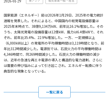
東アジア
電気事業一般・経営
2026-01-29
国家能源（エネルギー）局は2026年1月29日、2025年の電力統計
速報を発表した。それによると、中国国内の総発電設備容量は
2025年末時点で、38億9,134万kW、前年比16.1%増加した。その
うち、太陽光発電の設備容量は12億kW、風力は6.4億kWで、それ
ぞれ、前年比35.4%、22.9%増加した。一方、一定規模以上
（6,000kW以上）の発電所の平均稼働時間は3,119時間となり、前
年比312時間減少した。電源別では、石炭火力の平均稼働時間は
4,346時間で、同269時間減少した。石炭火力の稼働時間の減少
は、近年の急速な再エネ電源の導入と構造的な電力過剰、さらに
は需要の伸び悩みによって引き起こされ、エネルギー転換に伴う
典型的な現象となっている。
一覧に戻る