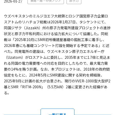
東南・南・中央アジア
原子力
2026-01-27
ウズベキスタンのミルジヨエフ大統領とロシア国営原子力企業ロ
スアトムのリハチョフ総裁は2026年1月27日、タシケントにて、
同国ジザク（Jizzakh）州の原子力発電所建設プロジェクトの進捗
状況と原子力平和利用における協力拡大について協議した。同総
裁は「2025年10月にSMR初号機建屋基礎の掘削工事に着手し、
2026年春にも基礎コンクリート打設を開始する予定である」と述
べた。同発電所の建設は、ウズベキスタン原子力エネルギー庁
（Uzatom）がロスアトムに委託し、2035年までに1.7倍と見込ま
れる同国の電力需要増への対応を目的としたもので、最大電力需
要の14%を賄う計画。なお、本プロジェクトは、2018年の政府間
協定をもとに、2024年5月にSMR建設に関する契約を締結後、
2025年9月に計画の拡大が合意され、現行のVVER-1000型大型炉2
基とSMR「RITM-200N」（5.5万kW）2基に変更された経緯があ
る。
一覧に戻る