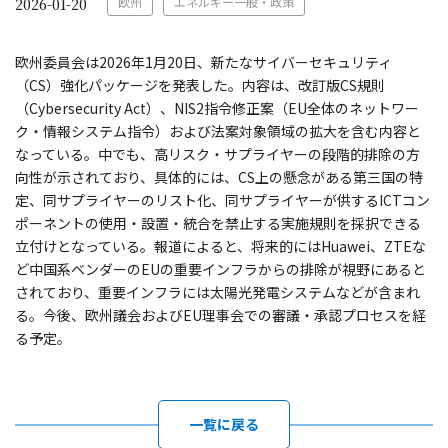
欧州
エネルギー一般・政策
2026-01-20
欧州委員会は2026年1月20日、新たなサイバーセキュリティ
（CS）強化パッケージを発表した。内容は、改訂版CS規則
（Cybersecurity Act）、NIS2指令修正案（EU全体のネットワー
ク・情報システム指令）および法案対象領域の拡大を含む内容と
なっている。中でも、高リスク・サプライヤーの段階的排除の方
向性が示されており、具体的には、CS上の懸念がある第三国の特
定、同サプライヤーのリスト化、同サプライヤーが供するICTコン
ポーネントの使用・設置・統合を禁止する実施規則を採択できる
立付けとなっている。報道によると、将来的にはHuawei、ZTEな
ど中国系ベンダーのEUの重要インフラからの排除が視野にあると
されており、重要インフラには太陽光発電システムなどが含まれ
る。今後、欧州議会およびEU理事会での審議・承認プロセスを経
る予定。
一覧に戻る