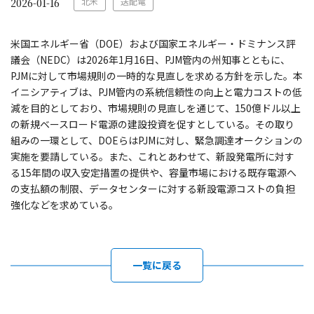
北米
送配電
2026-01-16
米国エネルギー省（DOE）および国家エネルギー・ドミナンス評
議会（NEDC）は2026年1月16日、PJM管内の州知事とともに、
PJMに対して市場規則の一時的な見直しを求める方針を示した。本
イニシアティブは、PJM管内の系統信頼性の向上と電力コストの低
減を目的としており、市場規則の見直しを通じて、150億ドル以上
の新規ベースロード電源の建設投資を促すとしている。その取り
組みの一環として、DOEらはPJMに対し、緊急調達オークションの
実施を要請している。また、これとあわせて、新設発電所に対す
る15年間の収入安定措置の提供や、容量市場における既存電源へ
の支払額の制限、データセンターに対する新設電源コストの負担
強化などを求めている。
一覧に戻る