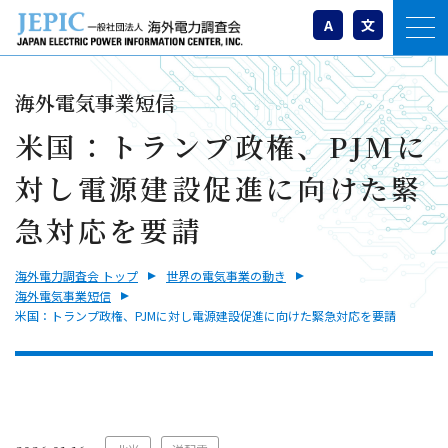
A
文
海外電気事業短信
米国：トランプ政権、PJMに
対し電源建設促進に向けた緊
急対応を要請
海外電力調査会 トップ
世界の電気事業の動き
海外電気事業短信
米国：トランプ政権、PJMに対し電源建設促進に向けた緊急対応を要請