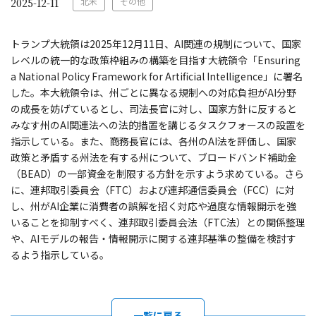
北米
その他
2025-12-11
トランプ大統領は2025年12月11日、AI関連の規制について、国家
レベルの統一的な政策枠組みの構築を目指す大統領令「Ensuring
a National Policy Framework for Artificial Intelligence」に署名
した。本大統領令は、州ごとに異なる規制への対応負担がAI分野
の成長を妨げているとし、司法長官に対し、国家方針に反すると
みなす州のAI関連法への法的措置を講じるタスクフォースの設置を
指示している。また、商務長官には、各州のAI法を評価し、国家
政策と矛盾する州法を有する州について、ブロードバンド補助金
（BEAD）の一部資金を制限する方針を示すよう求めている。さら
に、連邦取引委員会（FTC）および連邦通信委員会（FCC）に対
し、州がAI企業に消費者の誤解を招く対応や過度な情報開示を強
いることを抑制すべく、連邦取引委員会法（FTC法）との関係整理
や、AIモデルの報告・情報開示に関する連邦基準の整備を検討す
るよう指示している。
一覧に戻る