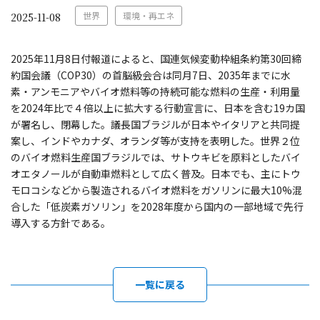
世界
環境・再エネ
2025-11-08
2025年11月8日付報道によると、国連気候変動枠組条約第30回締
約国会議（COP30）の首脳級会合は同月7日、2035年までに水
素・アンモニアやバイオ燃料等の持続可能な燃料の生産・利用量
を2024年比で４倍以上に拡大する行動宣言に、日本を含む19カ国
が署名し、閉幕した。議長国ブラジルが日本やイタリアと共同提
案し、インドやカナダ、オランダ等が支持を表明した。世界２位
のバイオ燃料生産国ブラジルでは、サトウキビを原料としたバイ
オエタノールが自動車燃料として広く普及。日本でも、主にトウ
モロコシなどから製造されるバイオ燃料をガソリンに最大10%混
合した「低炭素ガソリン」を2028年度から国内の一部地域で先行
導入する方針である。
一覧に戻る