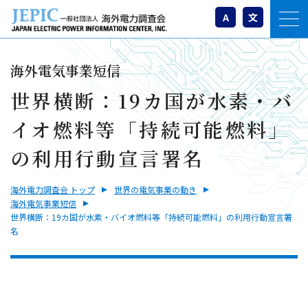
A
文
海外電気事業短信
世界横断：19カ国が水素・バ
イオ燃料等「持続可能燃料」
の利用行動宣言署名
海外電力調査会 トップ
世界の電気事業の動き
海外電気事業短信
世界横断：19カ国が水素・バイオ燃料等「持続可能燃料」の利用行動宣言署
名