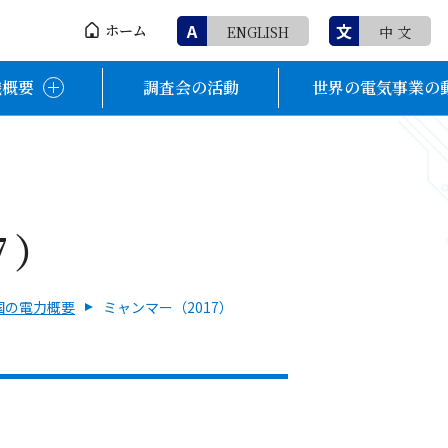
A
文
ホーム
ENGLISH
中 文
織概要
調査会の活動
世界の電気事業の
7）
国の電力概要
ミャンマー（2017）