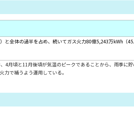
.5％）と全体の過半を占め、続いてガス火力80億5,243万kWh（45
乾季、4月頃と11月後頃が気温のピークであることから、雨季に
ス火力で補うよう運用している。