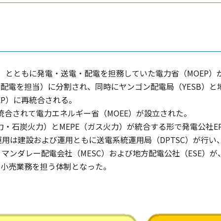
E）とともに発電・送電・配電を担務していた電力省（MOEP）が
と送配電を担当）に分割され、同時にヤンゴン配電局（YESB）と
MOEP）に再統合される。
）が統合されて電力エネルギー省（MOEE）が設立された。
力・石炭火力）とMEPE（ガス火力）が統合する形で発電公社E
運用は建設および運用ともに送電系統運用局（DPTSC）が行い
へ）、マンダレー配電会社（MESC）および地方配電公社（ESE）が
の小売業務を担う体制となった。