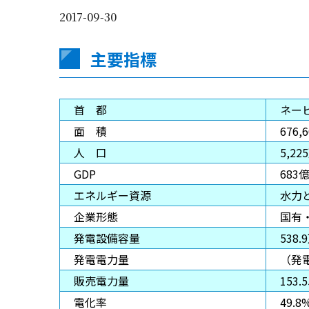
2017-09-30
主要指標
首 都
ネー
面 積
676,
人 口
5,2
GDP
683
エネルギー資源
水力
企業形態
国有
発電設備容量
538
発電電力量
（発電
販売電力量
153
電化率
49.