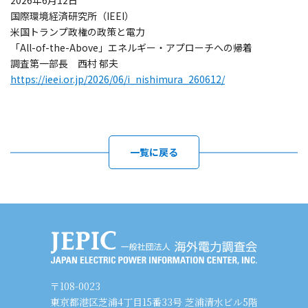
2026年6月12日
国際環境経済研究所（IEEI）
米国トランプ政権の政策と電力
「All-of-the-Above」エネルギー・アプローチへの帰着
調査第一部長 西村 郁夫
https://ieei.or.jp/2026/06/i_nishimura_260612/
一覧に戻る
〒108-0023
東京都港区芝浦4丁目15番33号 芝浦清水ビル5階