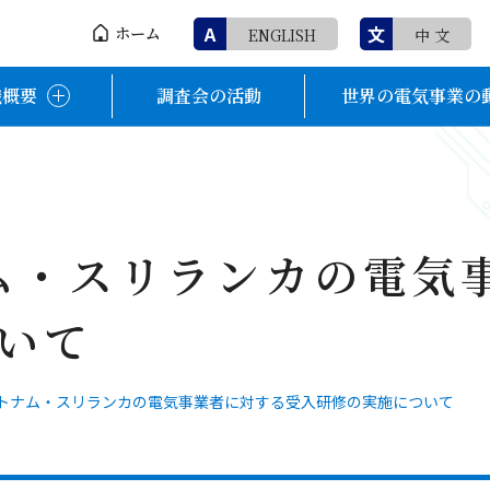
A
文
ホーム
ENGLISH
中 文
織概要
調査会の活動
世界の電気事業の
ナム・スリランカの電気
いて
度ベトナム・スリランカの電気事業者に対する受入研修の実施について