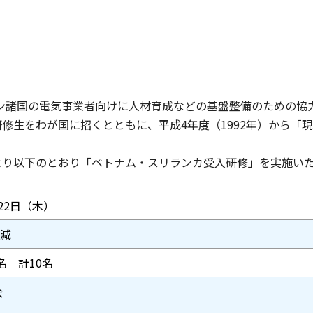
ン諸国の電気事業者向けに人材育成などの基盤整備のための協
研修生をわが国に招くとともに、平成4年度（1992年）から
より以下のとおり「ベトナム・スリランカ受入研修」を実施い
月22日（木）
減
名 計10名
会