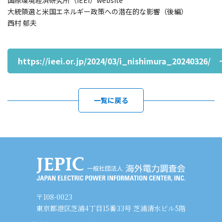
国際環境経済研究所（IEEI）website
大統領選と米国エネルギー政策への潜在的な影響（後編）
西村 郁夫
https://ieei.or.jp/2024/03/i_nishimura_20240326/
一覧に戻る
〒108-0023
東京都港区芝浦4丁目15番33号 芝浦清水ビル5階