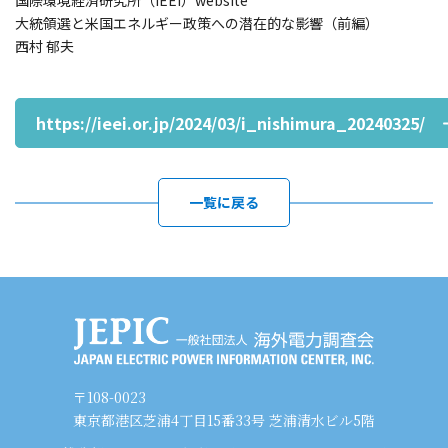
国際環境経済研究所（IEEI）website
大統領選と米国エネルギー政策への潜在的な影響（前編）
西村 郁夫
https://ieei.or.jp/2024/03/i_nishimura_20240325/
一覧に戻る
〒108-0023
東京都港区芝浦4丁目15番33号 芝浦清水ビル5階